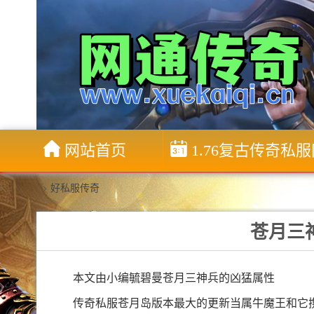
网站首页
1.76复古传奇私
>
好私服传奇
苍月三
本文由小编毓碧曼苍月三神兵的凶猛属性
传奇私服苍月岛版本最大的更新当属牛魔王和它