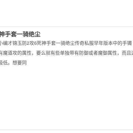
死神手套一骑绝尘
小编才锦玉防2攻6死神手套一骑绝尘传奇私服早年版本中的手镯
有魔道攻的属性，要么就有些单独带有防御或者魔御属性，而且
极低。想要同