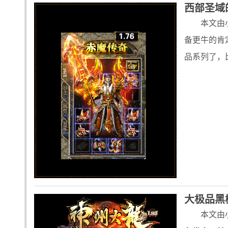
西部圣域
本文由
备更牛的肯
品系列了，
大极品黑
本文由