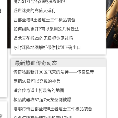
魔7道1红宝石39裁决攻6死神
逍
盛世迷失的充值大返利
西部圣域Ⅲ王者道士三件极品装备
如何组队更好?可以采用这几种做法
道术天花板22的无极棍你见过吗
冰封迷阵地图解析带你找到正确出口
最新热血传奇动态
传奇私服新开30区飞天的法神——传奇皇帝
两把50级可以穿戴的神兵
适合传奇道士打装备的地图
极品武器攻67运7天龙圣剑被爆
嘟嘟传奇西部圣域Ⅲ王者道士三件极品装备
物
它免疫所有物理攻击和魔法攻击