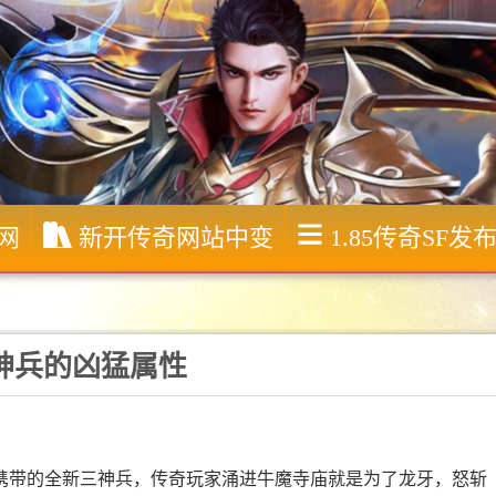
服网
新开传奇网站中变
1.85传奇SF发
神兵的凶猛属性
携带的全新三神兵，传奇玩家涌进牛魔寺庙就是为了龙牙，怒斩