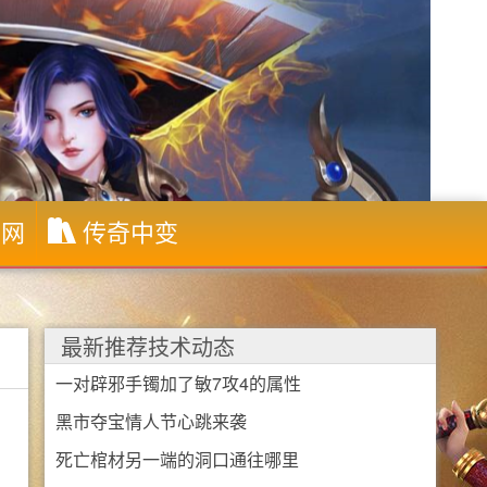
布网
传奇中变
最新推荐技术动态
一对辟邪手镯加了敏7攻4的属性
黑市夺宝情人节心跳来袭
死亡棺材另一端的洞口通往哪里