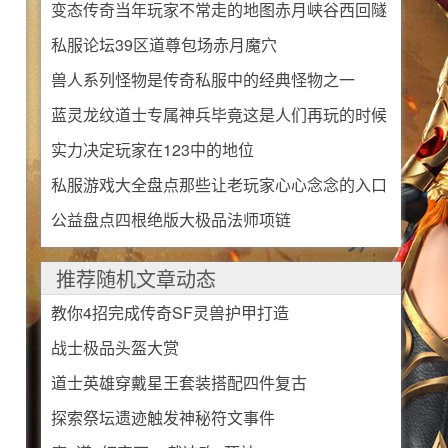
变态传奇当年玩家不常走的地图赤月峡谷西回隧
私服论坛39区道尊包场赤月魔穴
道
兽人系列怪物是传奇私服中的经典怪物之一
蓝灵龙纹道士专属神兵毕竟这是人们再玩的时候
实力决定玩家在123中的地位
执念所在
私服游戏大全盘点那些让老玩家心心念念的入口
公益盘点四根绝版大极品法师项链
三
推荐随机文章动态
有
教你4招完成传奇SF灵兽护甲打造
战士极品头盔大赏
道士英雄穿戴星王套装搭配四件复古
探索祭坛遗迹触发神秘符文事件