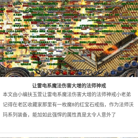
让雷电系魔法伤害大增的法师神戒
本文由小编扶玉萱让雷电系魔法伤害大增的法师神戒小老弟
记得在老区收藏家那里有一枚魔8的红宝石戒指，作为法师沃
玛系列装备，能加如此强悍的属性真是太令人意外了