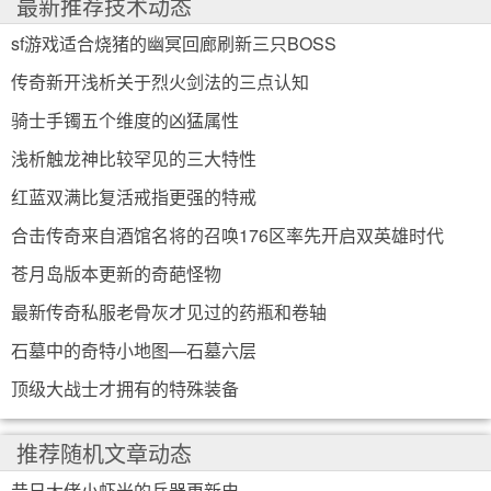
最新推荐技术动态
sf游戏适合烧猪的幽冥回廊刷新三只BOSS
传奇新开浅析关于烈火剑法的三点认知
骑士手镯五个维度的凶猛属性
浅析触龙神比较罕见的三大特性
红蓝双满比复活戒指更强的特戒
合击传奇来自酒馆名将的召唤176区率先开启双英雄时代
苍月岛版本更新的奇葩怪物
最新传奇私服老骨灰才见过的药瓶和卷轴
石墓中的奇特小地图—石墓六层
顶级大战士才拥有的特殊装备
推荐随机文章动态
昔日大佬小虾米的兵器更新史