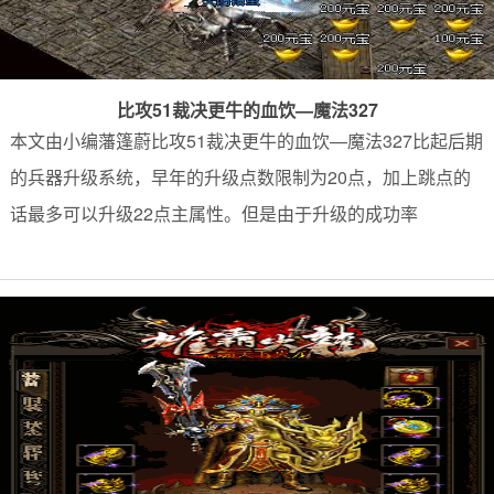
比攻51裁决更牛的血饮—魔法327
本文由小编藩篷蔚比攻51裁决更牛的血饮—魔法327比起后期
的兵器升级系统，早年的升级点数限制为20点，加上跳点的
话最多可以升级22点主属性。但是由于升级的成功率