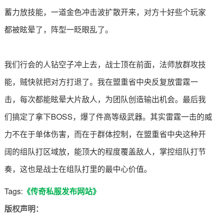
蓄力放技能，一道金色冲击波扩散开来，对方十好些个玩家
都被眩晕了，阵型一眨眼乱了。
我们行会的人钻空子冲上去，战士顶在前面，法师放群攻技
能，贼快就把对方打退了。我在盟重省中央反复放雷霆一
击，每次都能眩晕大片敌人，为团队创造输出机会。最后我
们搞定了拿下BOSS，爆了件高等级武器。其实雷霆一击的威
力不在于单体伤害，而在于群体控制，在盟重省中央这种开
阔的组队打区域放，能顶大的程度覆盖敌人，掌控组队打节
奏，这也是战士在组队打里的最中心价值。
Tags:
《传奇私服发布网站》
版权声明：