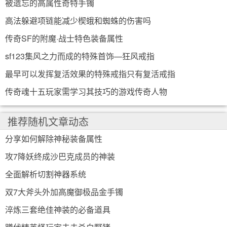
被遗忘的高属性奇特手镯
高法躲避项链能减少楔蛾和蜘蛛的伤害吗
传奇SF的附魔·战士特色装备属性
sf123集风之力而成的特殊首饰—狂风戒指
最早可以发挥复活效果的特殊戒指只有复活戒指
传奇魂十五玩家需学习其技巧的游戏传奇人物
推荐随机文章动态
分享如何解除神秘装备属性
攻7降妖终成沙巴克成员的神装
全面解析切割神器系统
双7大斧头外加高魔御极品金手镯
淬炼三套绝佳神装的必备道具