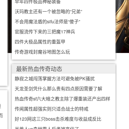
早年四件极品神秘装备
沃玛教主还有一个被忽略的“兄弟”
不会用魔法盾的sifu法师是“傻子”
官服流传下来的三把魔17神兵
四件大极品属性的重盔甲
传奇游戏封魔谷地图怎么玩
最新热血传奇动态
静寂之城闯荡掌握方法可避免被PK骚扰
天龙圣剑凭什么那么贵有四点原因需要了解
热血传奇sf六大暗之教主除了爆重装还产出四样
设
传闻属性超强实则只适合战士的特戒
东西
而
好123网这三只boss击杀难度与收益成反比
半兽人vs森林雪人后者被高估了