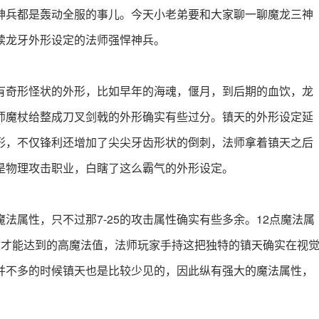
神兵都是轰动全服的事儿。今天小老弟要和大家聊一聊魔龙三神
续龙牙外形设定的法师强悍神兵。
有奇形怪状的外形，比如早年的海魂，偃月，到后期的血饮，龙
师魔杖给整成刀叉剑戟的外形确实有些过分。镇天的外形设定延
形，不仅锋利还增加了尖尖牙齿形状的倒刺，法师拿着镇天之后
是物理攻击职业，白瞎了这么霸气的外形设定。
魔法属性，只不过那7-25的攻击属性确实有些多余。12点魔法属
杖才能达到的高魔法值，法师玩家手持这把独特的镇天确实在视
并不多的时候镇天也是比较少见的，因此纵有强大的魔法属性，