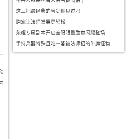
这三把最经典的宝剑你见过吗
购宠让法师发展更轻松
荣耀专属副本开启全服限量勋章闪耀登场
手持兵器特殊且唯一能被法师招的牛魔怪物
究
玩