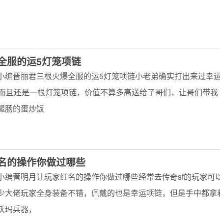
全服的运5灯笼项链
小编晋丽君三根火爆全服的运5灯笼项链小老弟确实打出来过幸
，而且还是一根灯笼项链，价值不算多高送给了哥们，让哥们带我
腿肠的蛋炒饭
名的操作你做过哪些
小编菅明月让玩家红名的操作你做过哪些经常去传奇sf的玩家可
少大佬玩家全身装备不错，佩戴的也是幸运项链，但是手中都拿
沃玛兵器，