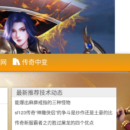
布网
传奇中变
最新推荐技术动态
能爆出麻痹戒指的三种怪物
sf123传奇“神雕侠侣”的争斗是炒作还是土豪的比
传奇新服霸者之刃胜过屠龙的四个优点
拼