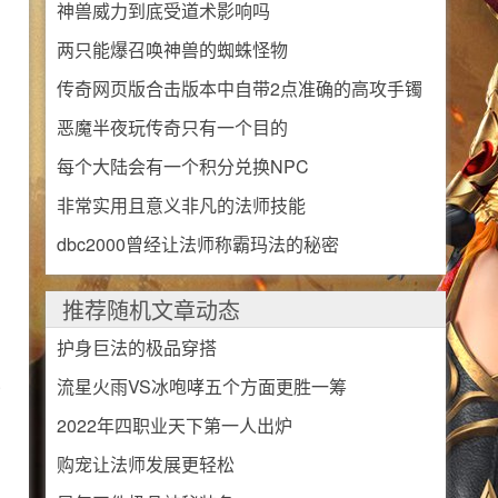
神兽威力到底受道术影响吗
两只能爆召唤神兽的蜘蛛怪物
传奇网页版合击版本中自带2点准确的高攻手镯
恶魔半夜玩传奇只有一个目的
每个大陆会有一个积分兑换NPC
非常实用且意义非凡的法师技能
dbc2000曾经让法师称霸玛法的秘密
推荐随机文章动态
护身巨法的极品穿搭
觉
流星火雨VS冰咆哮五个方面更胜一筹
2022年四职业天下第一人出炉
购宠让法师发展更轻松