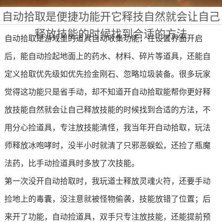
自动拾取是便捷功能开它释技自然就会让自己
释放技能的时候找到合适的方法
自动拾取是游戏里的道具自动收集功能，在设置界面开启
后，能自动捡起地面上的药水、材料、碎片等道具，还能自
定义拾取优先级如优先捡金刚石、忽略垃圾装备。很多玩家
觉得这功能只是省手动，却不知道开自动拾取能帮你更好释
放技能自然就会让自己释放技能的时候找到合适的方法，不
用分心捡道具，专注放技能清怪，我当年开自动拾取，玩法
师释放冰咆哮时，没半小时就清了只邪恶蜈蚣，还捡了瓶魔
法药，比手动捡道具时多放了次技能。
第一次没开自动拾取时，我玩道士释放灵魂火符，还要手动
捡地上的毒囊，没注意就被怪物偷袭，技能放错了位置；后
来开了功能，自动捡道具，双手只专注放技能，还能提前预