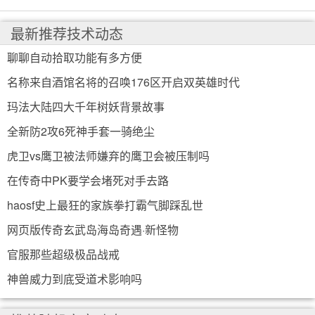
最新推荐技术动态
聊聊自动拾取功能有多方便
名称来自酒馆名将的召唤176区开启双英雄时代
玛法大陆四大千年树妖背景故事
全新防2攻6死神手套一骑绝尘
虎卫vs鹰卫被法师嫌弃的鹰卫会被压制吗
在传奇中PK要学会堵死对手去路
haosf史上最狂的家族拳打霸气脚踩乱世
网页版传奇玄武岛海岛奇遇·新怪物
官服那些超级极品战戒
神兽威力到底受道术影响吗