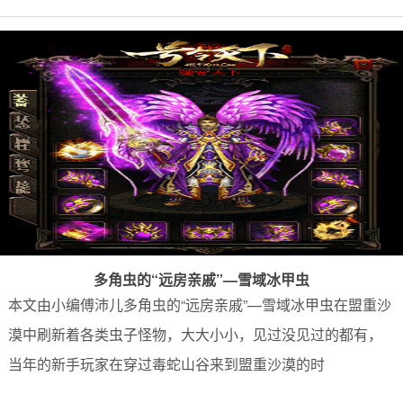
多角虫的“远房亲戚”—雪域冰甲虫
本文由小编傅沛儿多角虫的“远房亲戚”—雪域冰甲虫在盟重沙
漠中刷新着各类虫子怪物，大大小小，见过没见过的都有，
当年的新手玩家在穿过毒蛇山谷来到盟重沙漠的时