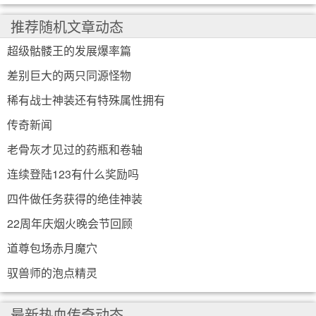
推荐随机文章动态
超级骷髅王的发展爆率篇
差别巨大的两只同源怪物
稀有战士神装还有特殊属性拥有
传奇新闻
老骨灰才见过的药瓶和卷轴
连续登陆123有什么奖励吗
四件做任务获得的绝佳神装
22周年庆烟火晚会节回顾
道尊包场赤月魔穴
驭兽师的泡点精灵
最新热血传奇动态