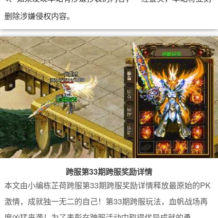
删除涉嫌侵权内容。
跨服第33期跨服奖励详情
本文由小编栋芷荷跨服第33期跨服奖励详情释放最原始的PK
激情，成就独一无二的自己！第33期跨服玩法，血帆战场再
度凶猛来袭！为了表彰在跨服活动中取得优异成就的勇