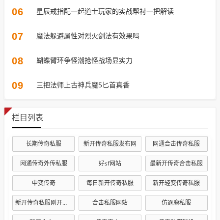
06
星辰戒指配一起道士玩家的实战帮衬一把解读
07
魔法躲避属性对烈火剑法有效果吗
08
蝴蝶臂环争怪潮抢怪战场显实力
09
三把法师上古神兵魔5匕首真香
栏目列表
长期传奇私服
新开传奇私服发布网
网通合击传奇私服
网通传奇外传私服
好sf网站
最新开传奇合击私服
中变传奇
每日新开传奇私服
新开轻变传奇私服
新开传奇私服刚开一秒
合击私服网站
仿逐鹿私服