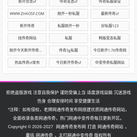
新开合击sf
传奇变态sf
传奇私服架设
WWW.ZHAOSF.COM
刚开一秒私服
最新传奇sf
新开传奇
私服刚开一秒
好私服123
找传奇网站
私服
韩版变态私服
刚开今天新开传奇网站
传奇3g私服
今日新开1.76传奇网
热血传奇sf发布
今日新开传奇sf
中变传奇私服网站
拒绝盗版游戏 注意自我保护 谨防受骗上当 适度游戏益脑 沉迷游戏
伤身 合理安排时间 享受健康生活
*注释：如有侵权，老牌网通传奇发布网搭建优质网通传奇网站，
全面收录各类网通传奇，热门网通中变传奇每日更新开区。
网通传奇发布网
网通传奇网站
Copyright © 2026-2027
打造
，
网通传奇
囊括
，主打网通中变传奇 版权所有