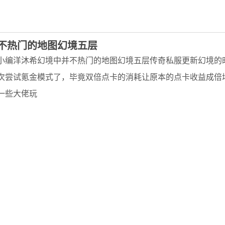
不热门的地图幻境五层
小编洋沐希幻境中并不热门的地图幻境五层传奇私服更新幻境的
次尝试氪金模式了，毕竟双倍点卡的消耗让原本的点卡收益成倍
一些大佬玩