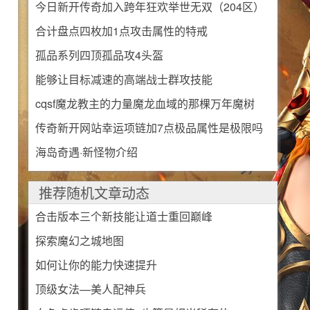
今日新开传奇加入跨年狂欢举世无双（204区）
合计盘点四枚加1点攻击属性的特戒
火爆开启
变
孤品系列四顶孤品攻4头盔
能够让目标减速的高端战士群攻技能
cqsf魔龙教主的力量魔龙血域的那棵万年魔树
传奇新开网站幸运项链加7点极品属性是极限吗
海岛奇遇·新怪物介绍
推荐随机文章动态
合击版本三个新技能让道士重回巅峰
探索魔幻之城地图
如何让你的能力快速提升
顶级女法—美人配神兵