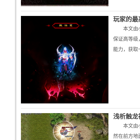
玩家的最
本文由
保证高等级
能力，获取
浅析触龙
本文由
然在前方地