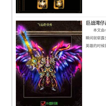
巨战湾仔
本文由
瞬间就崭露
英雄的时候