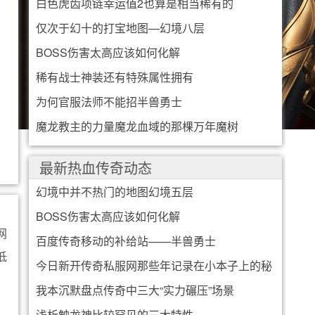
白色虎齿项链幸运值2也算是相当稀有的
仅次于幻十的打宝地图—幻境八层
BOSS伤害太高应该如何化解
稀有战士神装还有特殊属性拥有
为何官服法师不能招半兽勇士
魔龙教主的力量魔龙血域的那棵万年魔树
最新热血传奇动态
幻境中并不热门的地图幻境五层
BOSS伤害太高应该如何化解
网
百度传奇移动的补给站——半兽勇士
低
今日新开传奇私服网那些年记录在小本子上的秘
我本沉默盘点传奇中三大“实力碾压”场景
密
浅析触龙神比较罕见的三大特性