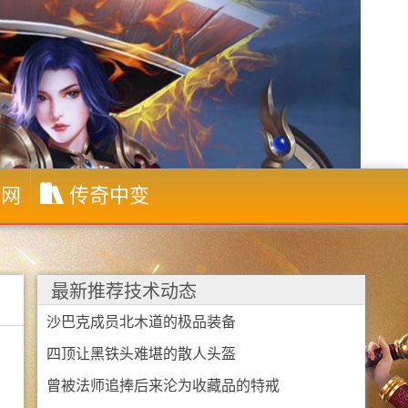
布网
传奇中变
最新推荐技术动态
沙巴克成员北木道的极品装备
四顶让黑铁头难堪的散人头盔
曾被法师追捧后来沦为收藏品的特戒