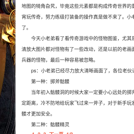
地图的犄角旮旯，毕竟这些元素都是构成传奇世界的
宵玩传奇，努力练级打装备的操作真是做不来了。小
了。
今天小老弟看了看传奇游戏中的怪物图鉴，尤其
清放大图片都对怪物有了一些改动，还是以前的老画
兵器的怪物，最后一种容易被忽略。
ps：小老弟已经尽力放大清晰画面了，各位老伙
第一种：掷斧骷髅
当年初入骷髅洞的时候大家一定要小心远处的掷
定距离，冷不防地给玩家飞过来一斧子，对于新手玩
髅才更加安全。
第二种：骷髅精灵