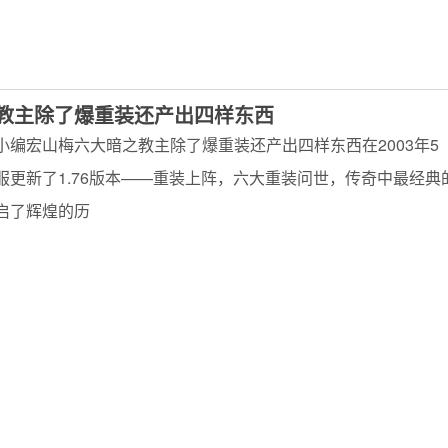
教主除了爆重装还产出四样东西
小编宏山梅六大暗之教主除了爆重装还产出四样东西在2003年5
服更新了1.76版本——重装上阵，六大重装问世，传奇中最经典
启了辉煌的历