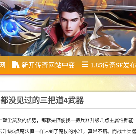
服网
新开传奇网站中变
1.85传奇SF发
家都没见过的三把道4武器
士望尘莫及的优势，那就是随便找一把兵器升级几点主属性都能
去升级5点魔法值一样达到了魔杖的水准，真是不错。而战士兵