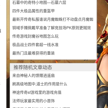
石墓中的奇特小地图—石墓六层
兵
四件大极品属性的重盔甲
最新开传奇私服谁说月魔蜘蛛打不动盘点月魔蜘
铜域手镯佩戴早准备了解竞技场PK原则更贼效
蛛的三大弱点
道
传奇游戏封魔谷地图怎么玩
率
极品战士四件套超一线水准
最热门且最难获得的重装
推荐随机文章动态
最
来自神秘人的馈赠逍遥扇
玩
刷高级地图中,道士的作用是什么
神途传奇sf游戏里的游戏充值
法师玩家最实用的小首饰