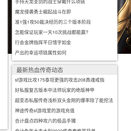
手持天龙圣剑的战士穿戴什么项链
魔龙侵袭勇士崛起战斗在即
准1强1攻50裁决经历的三个版本阶段
把
怎能保证玩家一天10次挑战都能赢?
行会金牌指挥平日惜字如金
产出的幸运项链属性如何
最新热血传奇动态
sf游戏比攻175泰坦更强的攻击208真魂戒指
好私服复古版本中法师玩家的绝版神甲
超变态私服传奇浅析双头金刚的爆率除了能挖法
神途传奇sf游戏里的游戏充值
神还能挖什么
合计盘点四种攻六的极品手镯
合计兔年大吉大利2023传奇春晚节目单