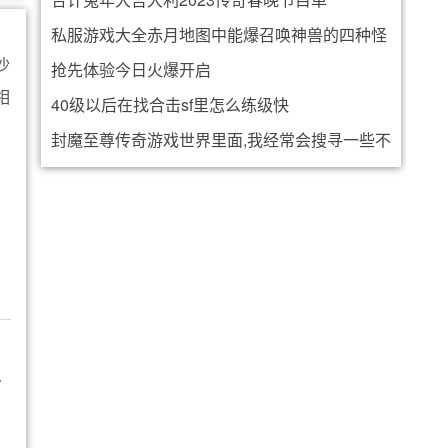
私服游戏大全赤月地图中能爆召唤神兽的四种怪
沙
抢先体验今日火爆开启
物
相
40级以后在找合击sf里怎么练级快
封魔至尊传奇游戏世界里面,我经常会搜寻一些不
错的时装
么
，