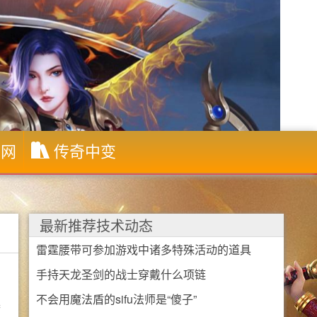
布网
传奇中变
最新推荐技术动态
雷霆腰带可参加游戏中诸多特殊活动的道具
手持天龙圣剑的战士穿戴什么项链
不会用魔法盾的sifu法师是“傻子”
器