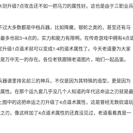
木剑升级7点攻击还不如一把马刀的属性好。这也是由于三职业
不过大多数都是中档兵器，比如降魔，银蛇之类的，甚至还有马
最多也就3~4点的，实力和能力有限啊。在传奇游戏中拥有4点
升级1点道术就可以变成1-4的道术属性了。今天老道要为大家
都是万中无一的存在。各位老铁跟随老道图片，咱们一起品鉴。
兵器谱里排名前三的神兵，不仅是因为其特殊的造型，更是因为
隐藏属性。在那个运九套几乎没几个人知道的年代这命运之刃就是
上图中的这把命运之刃升级了4点道术属性，这是曾经无数砍道
运之刃，像这样加了4点道术属性的还真没见过，老道看着真是一