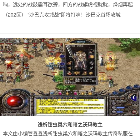
响，远处的战鼓震耳欲聋，四方的战旗虎视眈眈，烽烟再起
（202区） “沙巴克攻城战”即将打响！沙巴克首场攻城
浅析钳虫巢穴和暗之沃玛教主
本文由小编管鑫鑫浅析钳虫巢穴和暗之沃玛教主传奇私服在