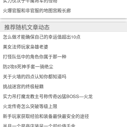
实力仅次于牛魔将军的怪物
火爆官服和非官服的地图宫殿长廊
推荐随机文章动态
怎么做才能确保自己的幸运值超出10点
美女法师玩家枭雄老婆
打怪队伍中的角色你属于那一种
防2攻6死神手套一骑绝尘
关于火墙的四点认知你都知道吗
挑战迷宫的终极秘籍
实力吊打魔龙教主号称传奇凶猛BOSS—火龙
火龙传奇怎么突破等级上限
新手玩家获取经验和装备最快最安全的途径
半月一个是商店装另一个却价值千金