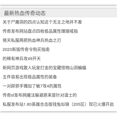
最新热血传奇动态
关于尸魔洞的四点认知这个无主之地并不差
传奇发布网站盘点四枚极品属性珊瑚戒指
倚天私服两把热血神兵热血之刃
2023新版传奇令购买指南
的稀有神兵攻49开天
新网页游戏散人玩家打金的宝藏怪物山洞蝙蝠
五件容易出现极品属性的装备
一对辟邪手镯加了敏7攻4的属性
传奇sf发布网魔法躲避原来是针对道士的
私服发布站1.80英雄合击版钱兔似锦（205区）现已火爆开启