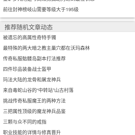
前往封神榜岐山需要等级大于195级
推荐随机文章动态
被遗忘的高属性奇特手镯
最特殊的两大暗之教主巢穴都在沃玛森林
传奇私服骷髅岛副本打法推荐
四件珍品装备战士盔甲
玛法大陆的龙骨和屠龙神兵
来自毒蛇山谷的“中转站”山古村落
挑战传奇私服魔王的两种方法
三把属性顶级的魔龙神兵品鉴
三颗与众不同的戒指
职业技能的详情与修真晋升