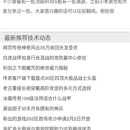
不少装备和一些顶级BOSS都有一些渊源，之前小老弟也和大
家分享过一些，大家感兴趣的话可以往前翻阅。相信很
最新推荐技术动态
网页传奇神奇风云35万收回天龙圣衣
白虎战甲加身行会混战的攻防最中心依仗
利剑之下困魔咒的绝世威力揭秘
传奇客户端下载盘点30区四顶大极品战士头盔
老古董级长袍穿戴高阶攻坚的多元方式选择
冰霜传奇100级法师适合什么战甲
源自厨子对半月有拥有的神兵
新出的游戏202区首场攻沙申请2月2日开放
金矿多元用途与高效挖掘助力达到最佳状态